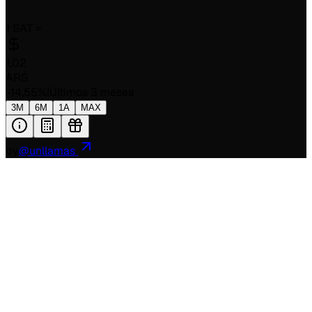
1 SAT =
1,02
ARS
-14,55
%
|
Últimos 3 meses
3M
6M
1A
MAX
by
@unllamas