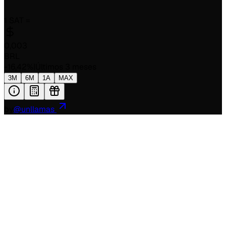
1 SAT =
0,003
BRL
-16,42
%
|
Últimos 3 meses
3M
6M
1A
MAX
by
@unllamas